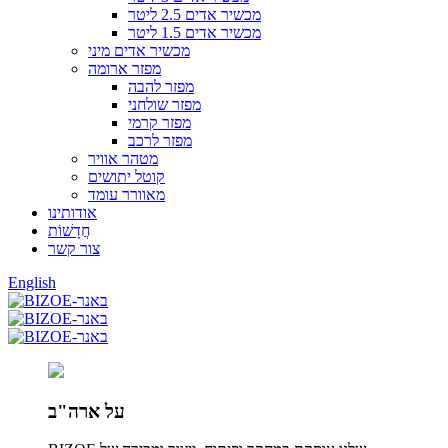
מכשיר אדים 2.5 ליטר
מכשיר אדים 1.5 ליטר
מכשיר אדים מיני
מפזר ארומה
מפזר להבה
מפזר שולחני
מפזר קרמי
מפזר לרכב
מטהר אוויר
קוטל יתושים
מאוורר עומד
אודותינו
חֲדָשׁוֹת
צור קשר
English
על ארה"ב