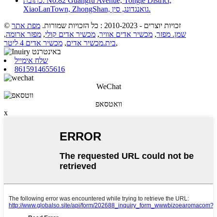
כתובת: No.82 Guangfu Avenue, Tongle District,
XiaoLanTown, ZhongShan, גואנגדונג, סין.
© זכויות יוצרים - 2010-2023 : כל הזכויות שמורות.
מפת אתר
שמן. מפזר
,
מכשיר אדים אוויר
,
מכשיר אדים קולי
,
מפזר ארומה
,
,
בית.מכשיר אדים
,
מכשיר אדים 4 ליטר
שלח אימייל
8615914655616
WeChat
וואטסאפ
x