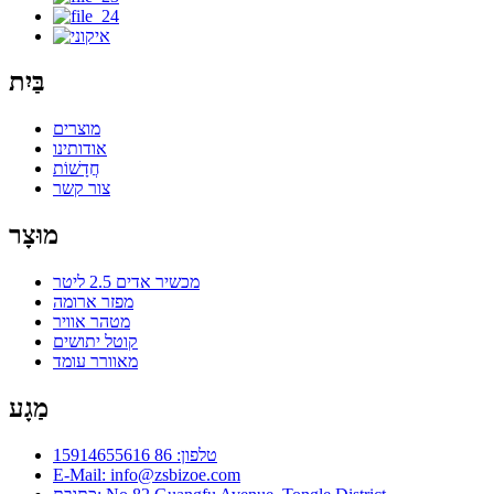
בַּיִת
מוצרים
אודותינו
חֲדָשׁוֹת
צור קשר
מוּצָר
מכשיר אדים 2.5 ליטר
מפזר ארומה
מטהר אוויר
קוטל יתושים
מאוורר עומד
מַגָע
טלפון: 86 15914655616
E-Mail: info@zsbizoe.com