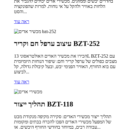
בחדרים יבשים וממוזגים. מכשירי אדים יכולים להגביר את
הלחות באוויר ולהקל על אי נוחות. למרות שהפונקציה
והסט...
ראה עוד
עיצוב ערפל חם וקריר BZT-252
הכירו את מכשיר האדים האולטראסוני 13L BZT-252 עם
מצבים כפולים של ערפל קריר וחם: שיפור הנוחות היומיומית
עם בוא החורף, האוויר הפנימי יבש, ובעל קיבולת גדולה, קל
לביצוע...
ראה עוד
תהליך ייצור BZT-118
תהליך ייצור מכשירי האדים: סקירה מקיפה מנקודת מבט
של המפעל מכשירי האדים הפכו להכרח בבתים ומקומות
עבודה רבים, במיוחד בחודשי החורף היבשים. או...